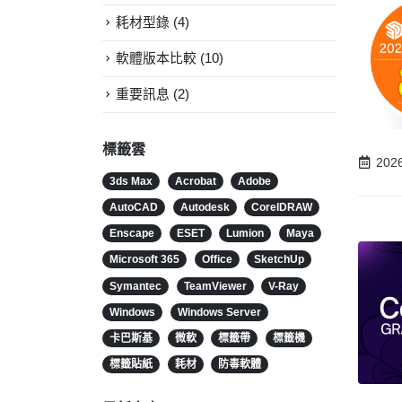
耗材型錄
(4)
軟體版本比較
(10)
重要訊息
(2)
標籤雲
202
3ds Max
Acrobat
Adobe
AutoCAD
Autodesk
CorelDRAW
Enscape
ESET
Lumion
Maya
Microsoft 365
Office
SketchUp
Symantec
TeamViewer
V-Ray
Windows
Windows Server
卡巴斯基
微軟
標籤帶
標籤機
標籤貼紙
耗材
防毒軟體