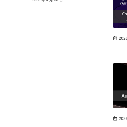
202
202