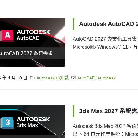
Autodesk AutoCAD
AutoCAD 2027 專業化工具
Microsoft® Windows® 11
6 年 4 月 10 日
Autodesk 小知識
AutoCAD
,
Autodesk
3ds Max 2027 系統
Autodesk 3ds Max 2027 
以下 64 位元作業系統：Microso