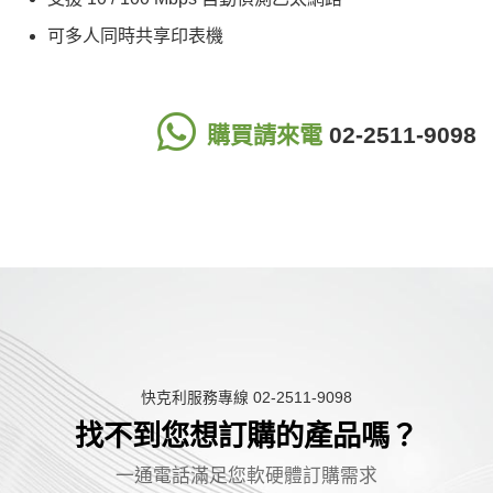
可多人同時共享印表機
購買請來電
02-2511-9098
快克利服務專線 02-2511-9098
找不到您想訂購的產品嗎？
一
通
電
話
滿
足
您
軟
硬
體
訂
購
需
求