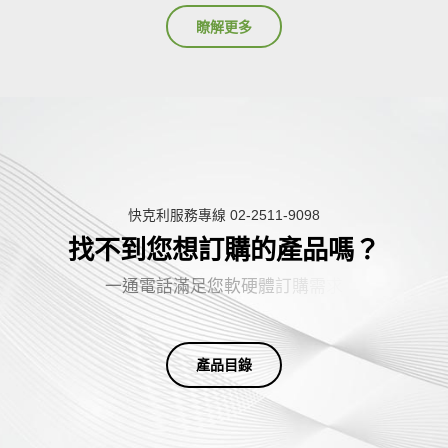
瞭解更多
快克利服務專線 02-2511-9098
找不到您想訂購的產品嗎？
一
通
電
話
滿
足
您
軟
硬
體
訂
購
需
求
產品目錄