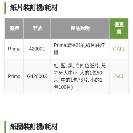
紙片裝訂機/耗材
優惠
廠牌
型號
產品說明
價
Prima環保21孔紙片裝訂
Prima
420001
CALL
機
紅, 藍, 黑, 白四色紙片, 尺
寸分大中小, 大的1包50
Prima
G42000X
540
片, 中的1包75片, 小的1
包100片)
紙圈裝訂機/耗材