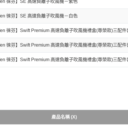
ifen 徠芬】SE 高速負離子吹風機－紫色
ifen 徠芬】SE 高速負離子吹風機－白色
ifen 徠芬】Swift Premium 高速負離子吹風機禮盒(尊榮款)三
ifen 徠芬】Swift Premium 高速負離子吹風機禮盒(尊榮款)三
ifen 徠芬】Swift Premium 高速負離子吹風機禮盒(尊榮款)三
產品名稱 (X)