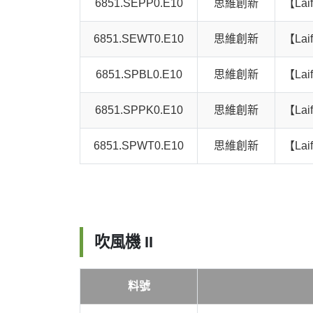
6851.SEPP0.E10
思維創新
【La
6851.SEWT0.E10
思維創新
【La
6851.SPBL0.E10
思維創新
【La
6851.SPPK0.E10
思維創新
【La
6851.SPWT0.E10
思維創新
【La
吹風機 II
料號