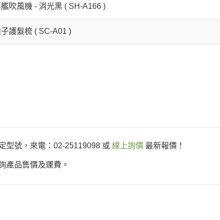
風機 - 消光黑 ( SH-A166 )
護髮梳 ( SC-A01 )
，來電：02-25119098 或
線上詢價
最新報價！
詢產品售價及運費。