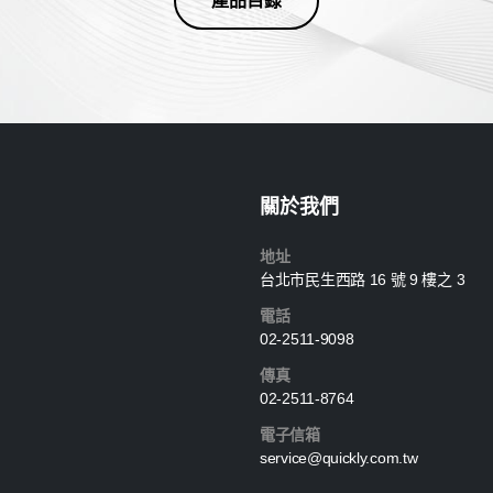
產品目錄
關於我們
地址
台北市民生西路 16 號 9 樓之 3
電話
02-2511-9098
傳真
02-2511-8764
電子信箱
service@quickly.com.tw