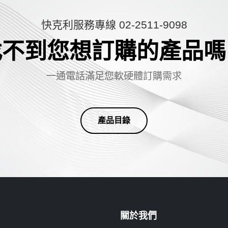
快克利服務專線 02-2511-9098
找不到您想訂購的產品嗎
一
通
電
話
滿
足
您
軟
硬
體
訂
購
需
求
產品目錄
關於我們