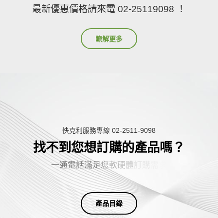
最新優惠價格請來電 02-25119098 ！
瞭解更多
快克利服務專線 02-2511-9098
找不到您想訂購的產品嗎？
一
通
電
話
滿
足
您
軟
硬
體
訂
購
需
求
產品目錄