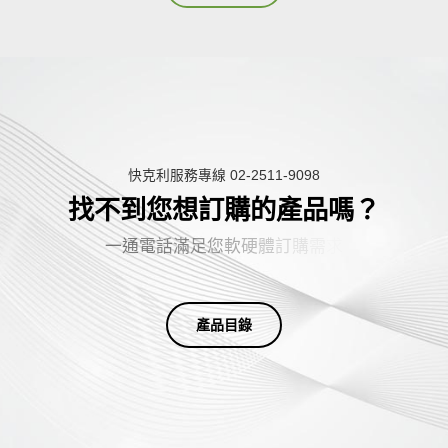
快克利服務專線 02-2511-9098
找不到您想訂購的產品嗎？
一
通
電
話
滿
足
您
軟
硬
體
訂
購
需
求
產品目錄