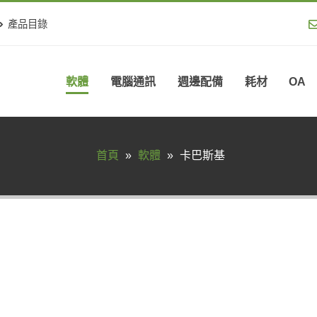
產品目錄
軟體
電腦通訊
週邊配備
耗材
OA
首頁
»
軟體
»
卡巴斯基