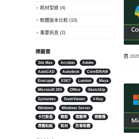
耗材型錄
(4)
軟體版本比較
(10)
重要訊息
(2)
標籤雲
202
3ds Max
Acrobat
Adobe
AutoCAD
Autodesk
CorelDRAW
Enscape
ESET
Lumion
Maya
Microsoft 365
Office
SketchUp
Symantec
TeamViewer
V-Ray
Windows
Windows Server
卡巴斯基
微軟
標籤帶
標籤機
標籤貼紙
耗材
防毒軟體