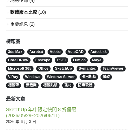
耗材型錄
(4)
軟體版本比較
(10)
重要訊息
(2)
標籤雲
3ds Max
Acrobat
Adobe
AutoCAD
Autodesk
CorelDRAW
Enscape
ESET
Lumion
Maya
Microsoft 365
Office
SketchUp
Symantec
TeamViewer
V-Ray
Windows
Windows Server
卡巴斯基
微軟
標籤帶
標籤機
標籤貼紙
耗材
防毒軟體
最新文章
SketchUp 年中限定快閃 8 折優惠
(2026/05/29~2026/06/11)
2026 年 6 月 3 日