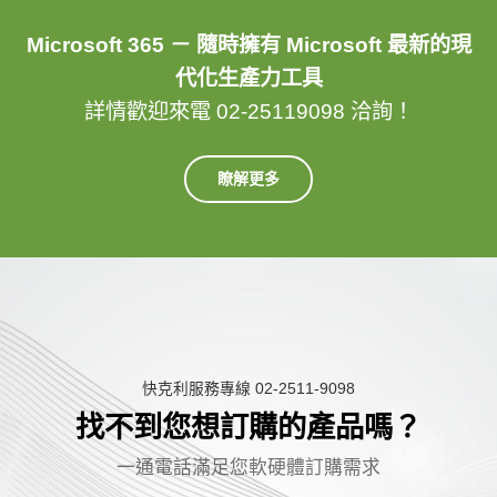
Microsoft 365 － 隨時擁有 Microsoft 最新的現
代化生產力工具
詳情歡迎來電 02-25119098 洽詢！
瞭解更多
快克利服務專線 02-2511-9098
找不到您想訂購的產品嗎？
一
通
電
話
滿
足
您
軟
硬
體
訂
購
需
求