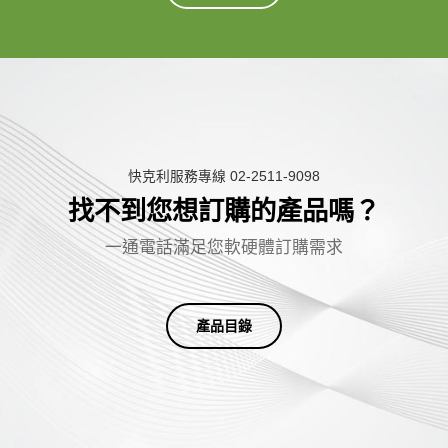
快克利服務專線 02-2511-9098
找不到您想訂購的產品嗎？
一
通
電
話
滿
足
您
軟
硬
體
訂
購
需
求
產品目錄