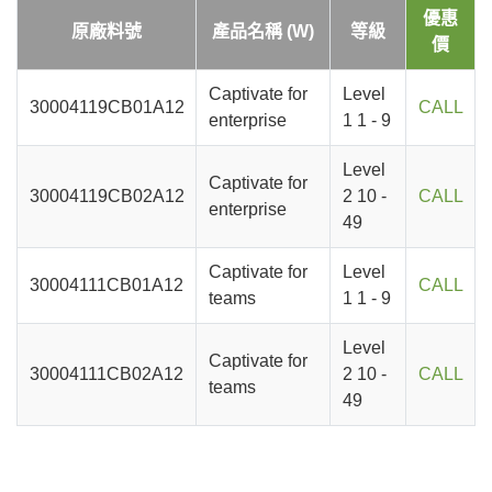
優惠
原廠料號
產品名稱 (W)
等級
價
Captivate for
Level
30004119CB01A12
CALL
enterprise
1 1 - 9
Level
Captivate for
30004119CB02A12
2 10 -
CALL
enterprise
49
Captivate for
Level
30004111CB01A12
CALL
teams
1 1 - 9
Level
Captivate for
30004111CB02A12
2 10 -
CALL
teams
49