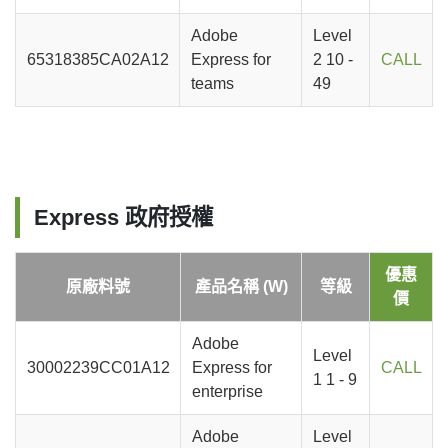
Adobe
Level
65318385CA02A12
Express for
2 10 -
CALL
teams
49
Express 政府授權
優惠
原廠料號
產品名稱 (W)
等級
價
Adobe
Level
30002239CC01A12
Express for
CALL
1 1 - 9
enterprise
Adobe
Level