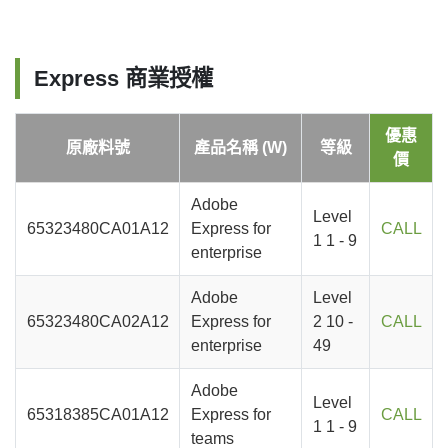
Express 商業授權
優惠
原廠料號
產品名稱 (W)
等級
價
Adobe
Level
65323480CA01A12
Express for
CALL
1 1 - 9
enterprise
Adobe
Level
65323480CA02A12
Express for
2 10 -
CALL
enterprise
49
Adobe
Level
65318385CA01A12
Express for
CALL
1 1 - 9
teams