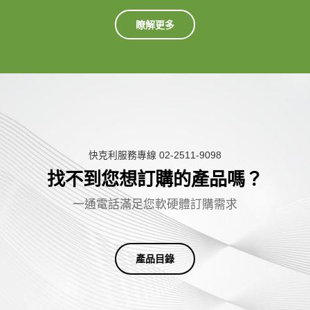
瞭解更多
快克利服務專線 02-2511-9098
找不到您想訂購的產品嗎？
一
通
電
話
滿
足
您
軟
硬
體
訂
購
需
求
產品目錄