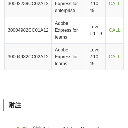
30002239CC02A12
Express for
2 10 -
CALL
enterprise
49
Adobe
Level
30004982CC01A12
Express for
CALL
1 1 - 9
teams
Adobe
Level
30004982CC02A12
Express for
2 10 -
CALL
teams
49
附註