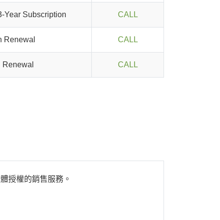
-Year Subscription
CALL
on Renewal
CALL
on Renewal
CALL
裝及軟體授權的銷售服務。