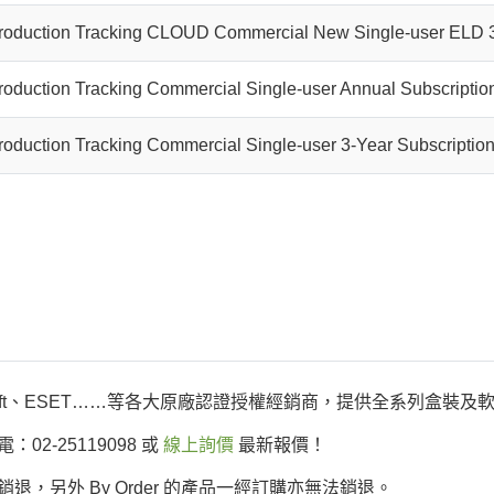
roduction Tracking CLOUD Commercial New Single-user ELD 3
roduction Tracking Commercial Single-user Annual Subscripti
roduction Tracking Commercial Single-user 3-Year Subscripti
Microsoft、ESET……等各大原廠認證授權經銷商，提供全系列盒
2-25119098 或
線上詢價
最新報價！
，另外 By Order 的產品一經訂購亦無法銷退。