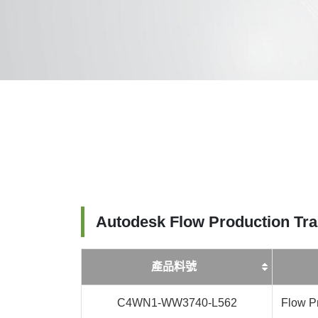
Autodesk Flow Production Tra
產品料號
C4WN1-WW3740-L562
Flow P