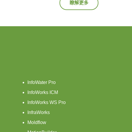
瞭解更多
InfoWater Pro
InfoWorks ICM
InfoWorks WS Pro
InfraWorks
Moldflow