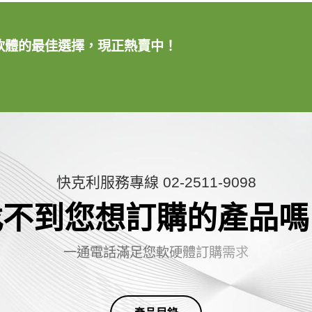
助製圖軟體的最佳選擇，現正熱賣中！
快克利服務專線 02-2511-9098
找不到您想訂購的產品嗎
一
通
電
話
滿
足
您
軟
硬
體
訂
購
需
求