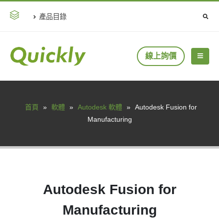
產品目錄
線上詢價
首頁
»
軟體
»
Autodesk 軟體
»
Autodesk Fusion for
Manufacturing
Autodesk Fusion for
Manufacturing