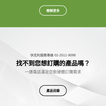
瞭解更多
快克利服務專線 02-2511-9098
找不到您想訂購的產品嗎？
一
通
電
話
滿
足
您
軟
硬
體
訂
購
需
求
產品目錄