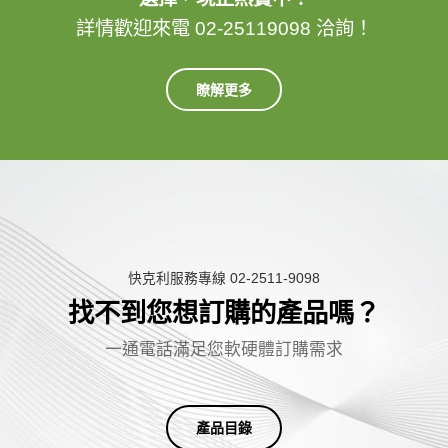
詳情歡迎來電 02-25119098 洽詢！
瞭解更多
快克利服務專線 02-2511-9098
找不到您想訂購的產品嗎？
一
通
電
話
滿
足
您
軟
硬
體
訂
購
需
求
產品目錄