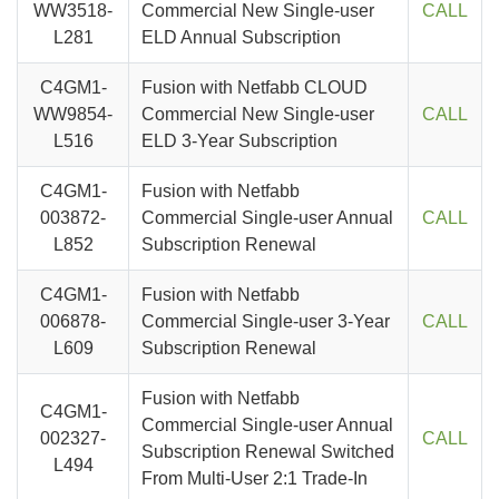
WW3518-
Commercial New Single-user
CALL
L281
ELD Annual Subscription
C4GM1-
Fusion with Netfabb CLOUD
WW9854-
Commercial New Single-user
CALL
L516
ELD 3-Year Subscription
C4GM1-
Fusion with Netfabb
003872-
Commercial Single-user Annual
CALL
L852
Subscription Renewal
C4GM1-
Fusion with Netfabb
006878-
Commercial Single-user 3-Year
CALL
L609
Subscription Renewal
Fusion with Netfabb
C4GM1-
Commercial Single-user Annual
002327-
CALL
Subscription Renewal Switched
L494
From Multi-User 2:1 Trade-In