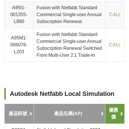
A95I1-
Fusion with Netfabb Standard
001355-
Commercial Single-user Annual
CALL
L890
Subscription Renewal
Fusion with Netfabb Standard
A95M1-
Commercial Single-user Annual
006076-
CALL
Subscription Renewal Switched
L203
From Multi-User 2:1 Trade-In
Autodesk Netfabb Local Simulation
優惠
產品料號
產品名稱(AP)
價