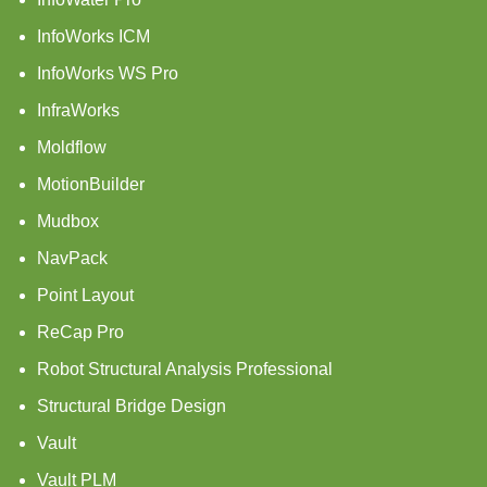
InfoWorks ICM
InfoWorks WS Pro
InfraWorks
Moldflow
MotionBuilder
Mudbox
NavPack
Point Layout
ReCap Pro
Robot Structural Analysis Professional
Structural Bridge Design
Vault
Vault PLM