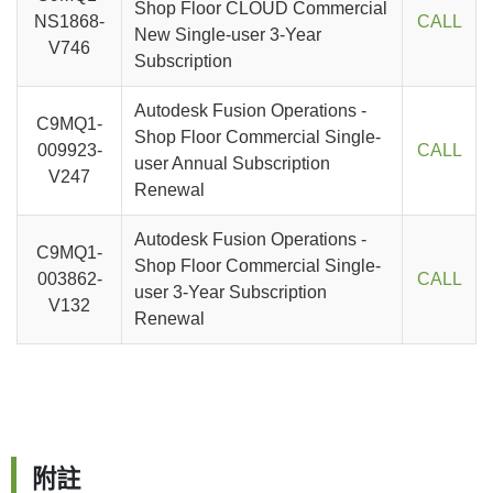
Shop Floor CLOUD Commercial
NS1868-
CALL
New Single-user 3-Year
V746
Subscription
Autodesk Fusion Operations -
C9MQ1-
Shop Floor Commercial Single-
009923-
CALL
user Annual Subscription
V247
Renewal
Autodesk Fusion Operations -
C9MQ1-
Shop Floor Commercial Single-
003862-
CALL
user 3-Year Subscription
V132
Renewal
附註