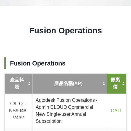
Fusion Operations
Fusion Operations
產品料
優惠
產品名稱(AP)
號
價
Autodesk Fusion Operations -
C9LQ1-
Admin CLOUD Commercial
NS9048-
CALL
New Single-user Annual
V432
Subscription