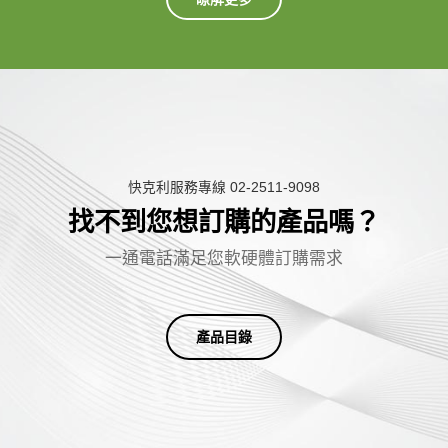
快克利服務專線 02-2511-9098
找不到您想訂購的產品嗎？
一
通
電
話
滿
足
您
軟
硬
體
訂
購
需
求
產品目錄