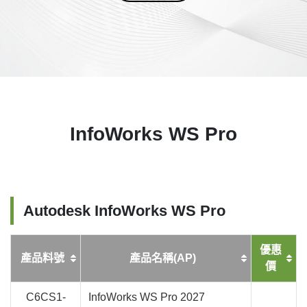
InfoWorks WS Pro
Autodesk InfoWorks WS Pro
優惠
產品料號
產品名稱(AP)
價
C6CS1-
InfoWorks WS Pro 2027