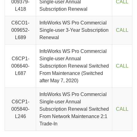
009379-
Single-user Annual
CALL
L418
Subscription Renewal
C6CO1-
InfoWorks WS Pro Commercial
009652-
Single-user 3-Year Subscription
CALL
L689
Renewal
InfoWorks WS Pro Commercial
C6CP1-
Single-user Annual
006640-
Subscription Renewal Switched
CALL
L687
From Maintenance (Switched
after May 7, 2020)
InfoWorks WS Pro Commercial
C6CP1-
Single-user Annual
005840-
Subscription Renewal Switched
CALL
L246
From Network Maintenance 2:1
Trade-In