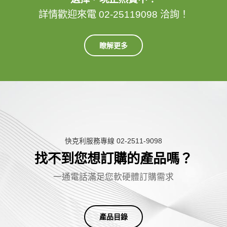
詳情歡迎來電 02-25119098 洽詢！
瞭解更多
快克利服務專線 02-2511-9098
找不到您想訂購的產品嗎？
一
通
電
話
滿
足
您
軟
硬
體
訂
購
需
求
產品目錄